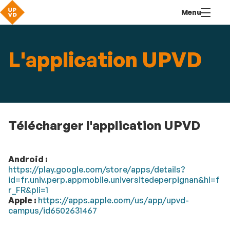
Aller
Navigation
Accès
Connexion
Menu
au
directs
contenu
L'application UPVD
Télécharger l'application UPVD
Android :
https://play.google.com/store/apps/details?
id=fr.univ.perp.appmobile.universitedeperpignan&hl=f
r_FR&pli=1
Apple :
https://apps.apple.com/us/app/upvd-
campus/id6502631467