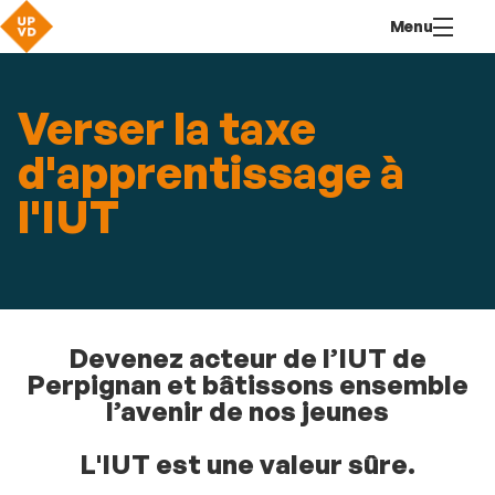
Aller
Navigation
Accès
Connexion
Menu
au
directs
contenu
Verser la taxe
d'apprentissage à
l'IUT
Devenez acteur de l’IUT de
Perpignan et bâtissons ensemble
l’avenir de nos jeunes
L'IUT est une valeur sûre.