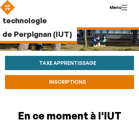
Aller
Navigation
Accès
Connexion
Menu
au
directs
Institut universitaire de
contenu
technologie
de Perpignan (IUT)
TAXE APPRENTISSAGE
INSCRIPTIONS
En ce moment à l'IUT