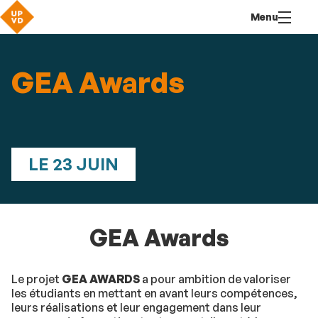
Aller
Navigation
Accès
Connexion
Menu
au
directs
contenu
GEA Awards
LE 23 JUIN
GEA Awards
Le projet
GEA AWARDS
a pour ambition de valoriser
les étudiants en mettant en avant leurs compétences,
leurs réalisations et leur engagement dans leur