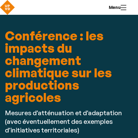
Aller
Navigation
Accès
Connexion
Menu
au
directs
contenu
Conférence : les
impacts du
changement
climatique sur les
productions
agricoles
Mesures d’atténuation et d’adaptation
(avec éventuellement des exemples
d’initiatives territoriales)