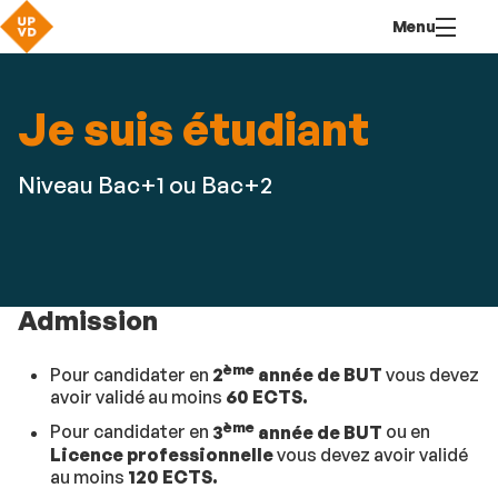
Aller
Navigation
Accès
Connexion
Menu
au
directs
contenu
Je suis étudiant
Niveau Bac+1 ou Bac+2
Admission
ème
Pour candidater en
2
année de BUT
vous devez
avoir validé au moins
60 ECTS.
ème
Pour candidater en
3
année de BUT
ou en
Licence professionnelle
vous devez avoir validé
au moins
120 ECTS.